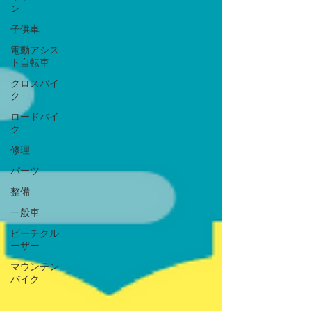
ン
子供車
電動アシス
ト自転車
クロスバイ
ク
ロードバイ
ク
修理
パーツ
整備
一般車
ビーチクル
ーザー
マウンテン
バイク