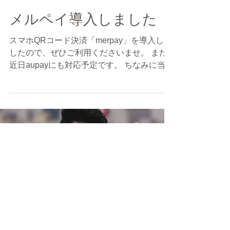
bishop-ookurayama
2020年2月21日
読了時間: 1分
メルペイ導入しました
スマホQRコード決済「merpay」を導入しま
したので、ぜひご利用くださいませ。 また
近日aupayにも対応予定です。 ちなみに当店
での決済方法は、 クレジットカード
「VISA,MASTER,AMEX,Diners,DISCOVER
」 交通系IC「Suica,PASMO等」...
Load video