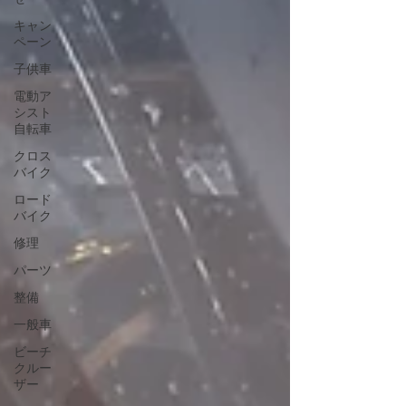
キャン
ペーン
子供車
電動ア
シスト
自転車
クロス
バイク
ロード
バイク
修理
パーツ
整備
一般車
ビーチ
クルー
ザー