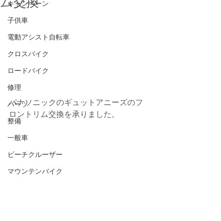
ム交換
キャンペーン
子供車
電動アシスト自転車
クロスバイク
ロードバイク
修理
パナソニックのギュットアニーズのフ
パーツ
ロントリム交換を承りました。
整備
一般車
ビーチクルーザー
マウンテンバイク