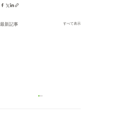
すべて表示
最新記事
8/6(木)本日修理受付終了
7/31営業時間変
本日8/6（木）は修理多数に
本日7/31は都合に