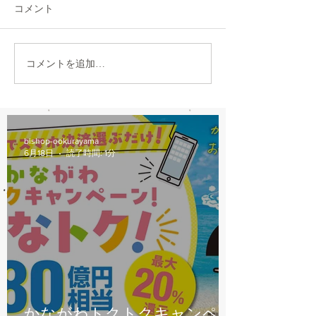
より、12：00から他店販売の
30閉店となります
コメント
自転車の修理受付を中止しま
おかけしますが、
す。 明日以降のご来店をお願
願いします。
いします。
コメントを追加…
bishop-ookurayama
6月18日
読了時間: 1分
かながわトクトクキャンペー