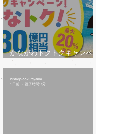
かながわトクトクキャンペー
ン始まります
bishop-ookurayama
1 日前
読了時間: 1分