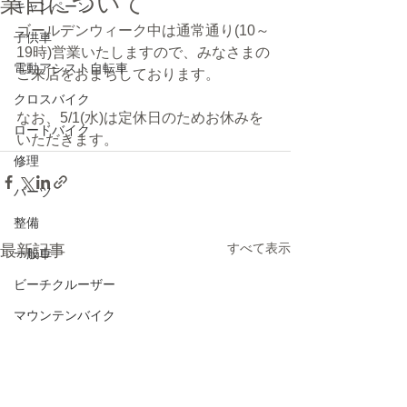
業日について
キャンペーン
ゴールデンウィーク中は通常通り(10～
子供車
19時)営業いたしますので、みなさまの
電動アシスト自転車
ご来店をおまちしております。
クロスバイク
なお、5/1(水)は定休日のためお休みを
ロードバイク
いただきます。
修理
パーツ
整備
すべて表示
最新記事
一般車
ビーチクルーザー
マウンテンバイク