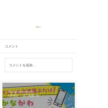
8/6(木)本日修理受付終了
7/31営業時間変
本日8/6（木）は修理多数に
本日7/31は都合に
より、12：00から他店販売の
30閉店となります
コメント
自転車の修理受付を中止しま
おかけしますが、
す。 明日以降のご来店をお願
願いします。
いします。
コメントを追加…
bishop-ookurayama
6月18日
読了時間: 1分