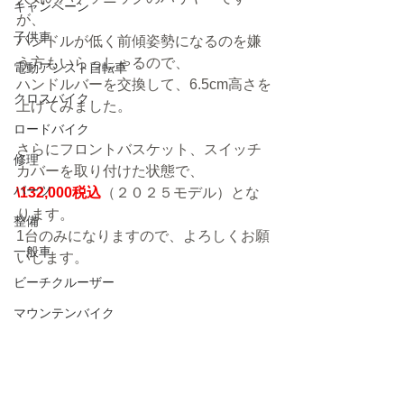
キャンペーン
が、
子供車
ハンドルが低く前傾姿勢になるのを嫌
う方もいらっしゃるので、
電動アシスト自転車
ハンドルバーを交換して、6.5cm高さを
クロスバイク
上げてみました。
ロードバイク
さらにフロントバスケット、スイッチ
修理
カバーを取り付けた状態で、
パーツ
\132,000税込
（２０２５モデル）とな
ります。
整備
1台のみになりますので、よろしくお願
一般車
いします。
ビーチクルーザー
マウンテンバイク