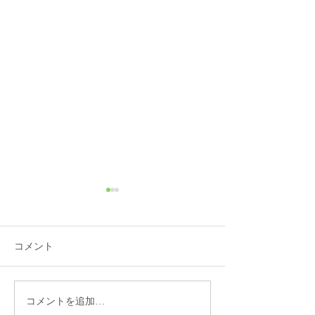
8/6(木)本日修理受付終了
7/31営業時間変
本日8/6（木）は修理多数に
本日7/31は都合に
より、12：00から他店販売の
30閉店となります
コメント
自転車の修理受付を中止しま
おかけしますが、
す。 明日以降のご来店をお願
願いします。
いします。
コメントを追加…