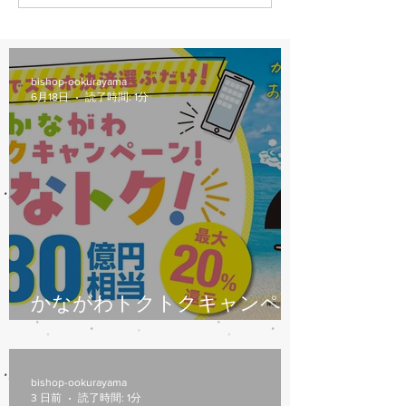
bishop-ookurayama
6月18日
読了時間: 1分
かながわトクトクキャンペー
ン始まります
bishop-ookurayama
3 日前
読了時間: 1分