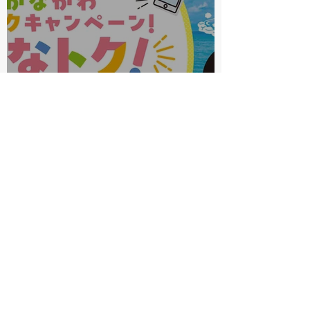
かながわトクトクキャンペー
ン始まります
bishop-ookurayama
2 日前
読了時間: 1分