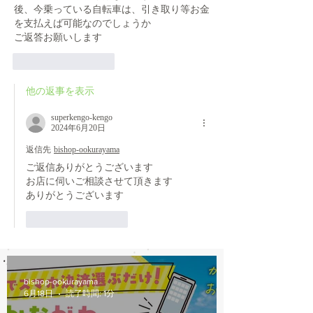
後、今乗っている自転車は、引き取り等お金
を支払えば可能なのでしょうか
ご返答お願いします
いいね！
返信
他の返事を表示
superkengo-kengo
2024年6月20日
返信先
bishop-ookurayama
ご返信ありがとうございます
お店に伺いご相談させて頂きます
ありがとうございます
いいね！
返信
bishop-ookurayama
6月18日
読了時間: 1分