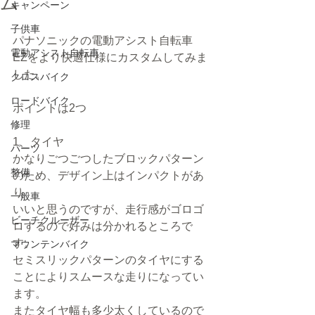
ム
キャンペーン
子供車
パナソニックの電動アシスト自転車
電動アシスト自転車
EZをより快適仕様にカスタムしてみま
した。
クロスバイク
ロードバイク
ポイントは2つ
修理
1、タイヤ
パーツ
かなりごつごつしたブロックパターン
整備
のため、デザイン上はインパクトがあ
り
一般車
いいと思うのですが、走行感がゴロゴ
ビーチクルーザー
ロするので好みは分かれるところで
す。
マウンテンバイク
セミスリックパターンのタイヤにする
ことによりスムースな走りになってい
ます。
またタイヤ幅も多少太くしているので