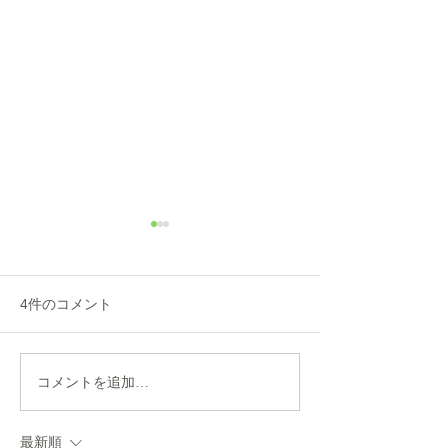
4件のコメント
2021 シティー
コメントを追加…
2021モデル ヤマハ シ
ティーV入荷
最新順