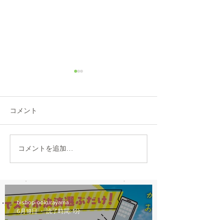
コメント
TOKYOBIKE MONO 入荷
2021 GIANT G
コメントを追加…
DISC 入荷
bishop-ookurayama
6月18日
読了時間: 1分