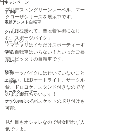
中
キャンペーン
ブリヂストングリーンレーベル、マー
子供車
クローザシリーズを展示中です。
電動アシスト自転車
「手軽に乗れて、普段着や街になじ
クロスバイク
む、スポーツバイク」
ロードバイク
ママチャリはイヤだけスポーティーす
修理
ぎる自転車はいらない！といったご要
望にピッタリの自転車です。
パーツ
整備
スポーツバイクには付いていないこと
が多い、LEDオートライト、サークル
一般車
錠、ドロヨケ、スタンド付きなのでそ
ビーチクルーザー
のまま乗れちゃいます！
オプションでバスケットの取り付けも
マウンテンバイク
可能。
見た目もオシャレなので男女問わず人
気ですよ。