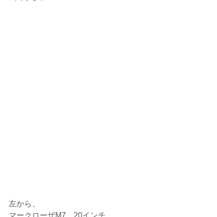
左から、
マークローザM7　20インチ