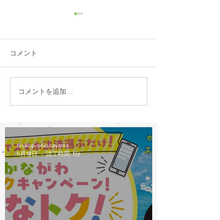
8/6(木)本日修理受付終了
7/31営業時間変
本日8/6（木）は修理多数に
本日7/31は都合に
より、12：00から他店販売の
30閉店となります
コメント
自転車の修理受付を中止しま
おかけしますが、
す。 明日以降のご来店をお願
願いします。
いします。
コメントを追加…
bishop-ookurayama
6月18日
読了時間: 1分