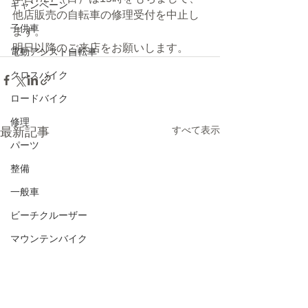
キャンペーン
他店販売の自転車の修理受付を中止し
子供車
ます。
明日以降のご来店をお願いします。
電動アシスト自転車
クロスバイク
ロードバイク
修理
すべて表示
最新記事
パーツ
整備
一般車
ビーチクルーザー
マウンテンバイク