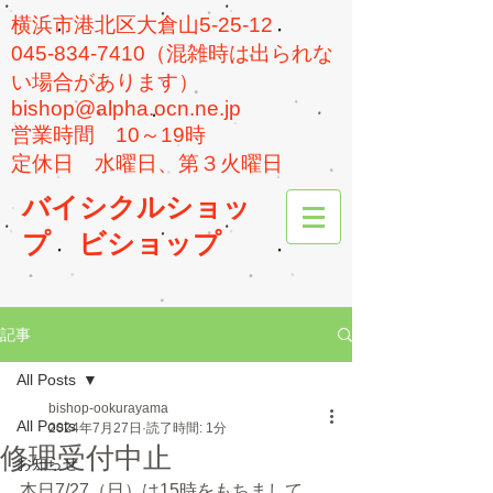
横浜市港北区大倉山5-25-12
045-834-7410（混雑時は出られな
い場合があります）
bishop@alpha.ocn.ne.jp
​営業時間 10～19時
​定休日 水曜日、第３火曜日
バイシクルショッ
プ
ビショップ
記事
All Posts
bishop-ookurayama
All Posts
2024年7月27日
読了時間: 1分
修理受付中止
お知らせ
本日7/27（日）は15時をもちまして、