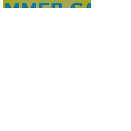
電動アシスト自転車サマーセ
ール
bishop-ookurayama
7月3日
読了時間: 1分