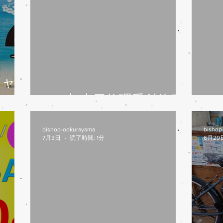
キャ
す
8/6(木)本日修理受付終了
7
bishop-ookurayama
bishop
7月3日
読了時間: 1分
6月29