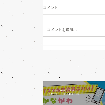
コメント
コメントを追加…
かながわトクトクキャンペー
ン始まります
bishop-ookurayama
6月18日
読了時間: 1分