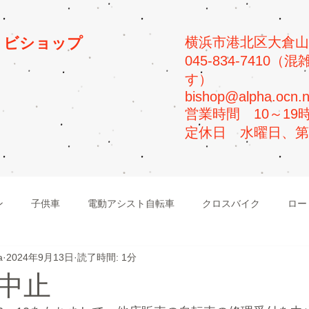
プ
ビショップ
横浜市港北区大倉山5-
045-834-741
す）
bishop@alpha.ocn.n
​営業時間 10～19
​定休日 水曜日、
ン
子供車
電動アシスト自転車
クロスバイク
ロー
a
2024年9月13日
読了時間: 1分
ビーチクルーザー
マウンテンバイク
中止