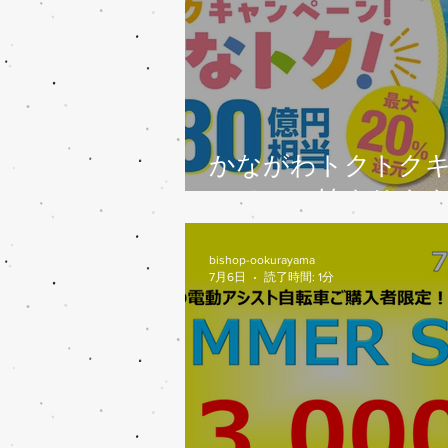
かながわトクトク
ンペーン始まりま
bishop-ookurayama
7月6日
読了時間: 1分