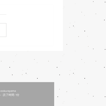
31営業時間変更
/31は都合により、18：30
となります。 ご迷惑おかけ
すが、よろしくお願いしま
-ookurayama
読了時間: 1分