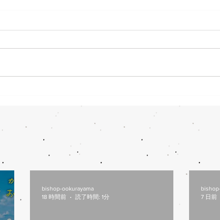
8/6(木)本日修理受付終了
7/
本日8/6（木）は修理多数によ
本日7
り、12：00から他店販売の自転
閉店
車の修理受付を中止します。 明
しま
日以降のご来店をお願いします。
す。
bishop-ookurayama
bishop
18 時間前
読了時間: 1分
7 日前