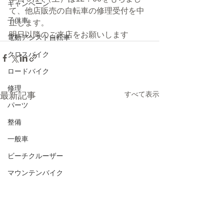
キャンペーン
て、他店販売の自転車の修理受付を中
子供車
止します。
明日以降のご来店をお願いします
電動アシスト自転車
クロスバイク
ロードバイク
修理
すべて表示
最新記事
パーツ
整備
一般車
ビーチクルーザー
マウンテンバイク