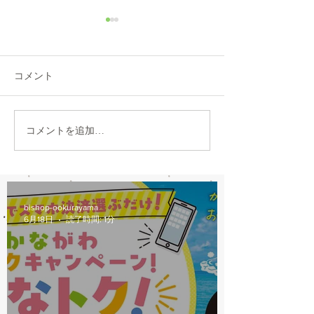
8/6(木)本日修理受付終了
7/31営業時間変
本日8/6（木）は修理多数に
本日7/31は都合に
より、12：00から他店販売の
30閉店となります
コメント
自転車の修理受付を中止しま
おかけしますが、
す。 明日以降のご来店をお願
願いします。
いします。
コメントを追加…
bishop-ookurayama
6月18日
読了時間: 1分