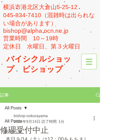
横浜市港北区大倉山5-25-12
045-834-7410（混雑時は出られな
い場合があります）
bishop@alpha.ocn.ne.jp
​営業時間 10～19時
​定休日 水曜日、第３火曜日
バイシクルショッ
プ
ビショップ
記事
All Posts
bishop-ookurayama
All Posts
2024年9月14日
読了時間: 1分
修理受付中止
お知らせ
本日９/14（土）は12：00をもちまし