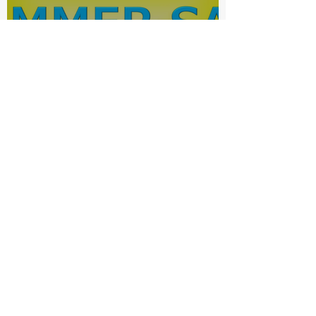
電動アシスト自転車サマーセ
ール
bishop-ookurayama
7月3日
読了時間: 1分