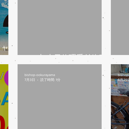
キャ
す
8/6(木)本日修理受付終了
7
bishop-ookurayama
bishop
7月3日
読了時間: 1分
6月29