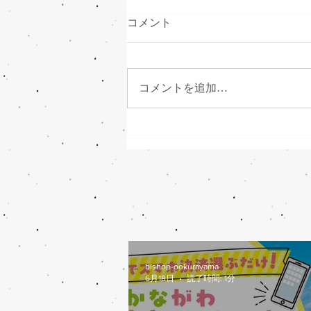
コメント
コメントを追加…
かながわトクトクキャンペー
ン始まります
bishop-ookurayama
6月18日
読了時間: 1分