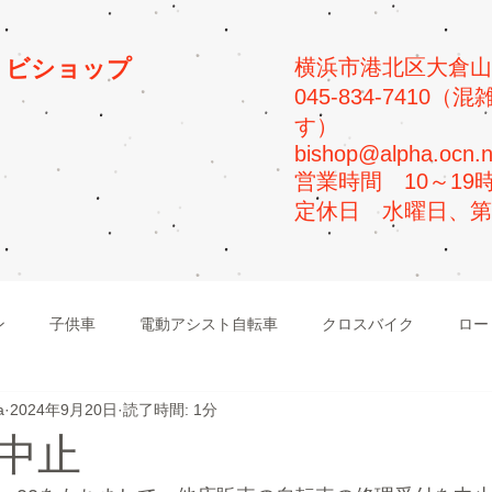
プ
ビショップ
横浜市港北区大倉山5-
045-834-741
す）
bishop@alpha.ocn.n
​営業時間 10～19
​定休日 水曜日、
ン
子供車
電動アシスト自転車
クロスバイク
ロー
a
2024年9月20日
読了時間: 1分
ビーチクルーザー
マウンテンバイク
中止