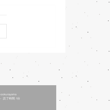
31営業時間変更
/31は都合により、18：30
となります。 ご迷惑おかけ
すが、よろしくお願いしま
-ookurayama
読了時間: 1分