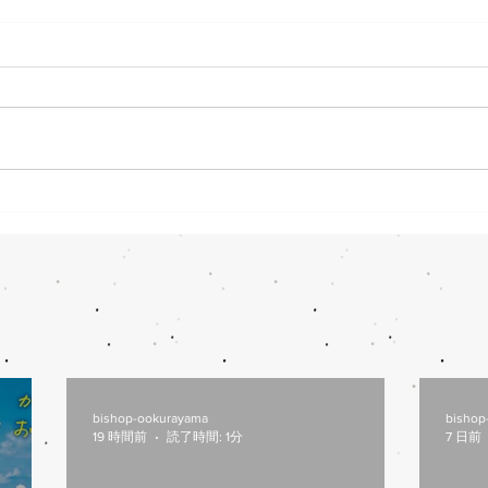
8/6(木)本日修理受付終了
7/
本日8/6（木）は修理多数によ
本日7
り、12：00から他店販売の自転
閉店
車の修理受付を中止します。 明
しま
日以降のご来店をお願いします。
す。
bishop-ookurayama
bishop
19 時間前
読了時間: 1分
7 日前