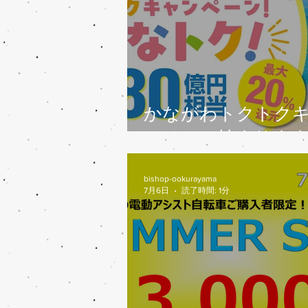
かながわトクトク
ンペーン始まりま
bishop-ookurayama
7月6日
読了時間: 1分