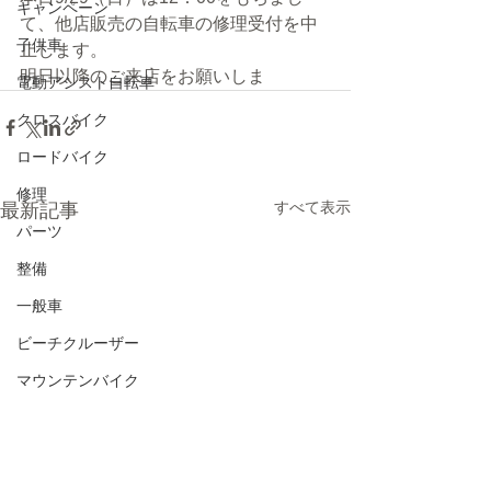
キャンペーン
て、他店販売の自転車の修理受付を中
子供車
止します。
明日以降のご来店をお願いしま
電動アシスト自転車
クロスバイク
ロードバイク
修理
すべて表示
最新記事
パーツ
整備
一般車
ビーチクルーザー
マウンテンバイク