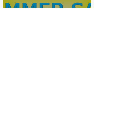
電動アシスト自転車サマーセ
ール
bishop-ookurayama
7月3日
読了時間: 1分