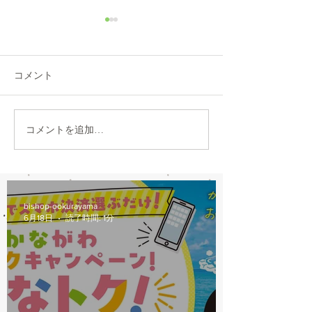
8/6(木)本日修理受付終了
7/31営業時間変
本日8/6（木）は修理多数に
本日7/31は都合に
より、12：00から他店販売の
30閉店となります
コメント
自転車の修理受付を中止しま
おかけしますが、
す。 明日以降のご来店をお願
願いします。
いします。
コメントを追加…
bishop-ookurayama
6月18日
読了時間: 1分