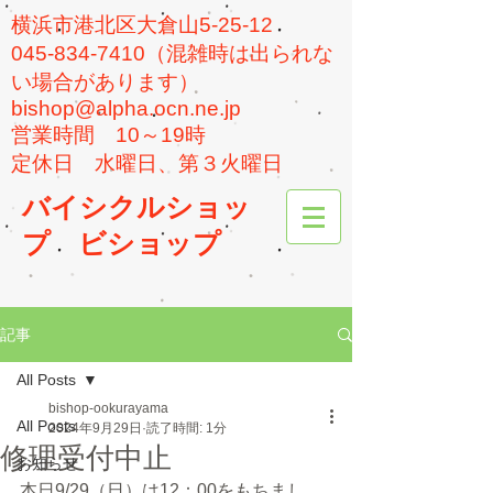
横浜市港北区大倉山5-25-12
045-834-7410（混雑時は出られな
い場合があります）
bishop@alpha.ocn.ne.jp
​営業時間 10～19時
​定休日 水曜日、第３火曜日
バイシクルショッ
プ
ビショップ
記事
All Posts
bishop-ookurayama
All Posts
2024年9月29日
読了時間: 1分
修理受付中止
お知らせ
本日9/29（日）は12：00をもちまし