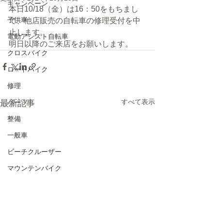
キャンペーン
本日10/18（金）は16：50をもちまし
子供車
て、他店販売の自転車の修理受付を中
止します。
電動アシスト自転車
明日以降のご来店をお願いします。
クロスバイク
ロードバイク
修理
すべて表示
最新記事
パーツ
整備
一般車
ビーチクルーザー
マウンテンバイク