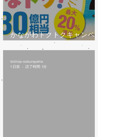
かながわトクトクキャンペー
ン始まります
bishop-ookurayama
1 日前
読了時間: 1分