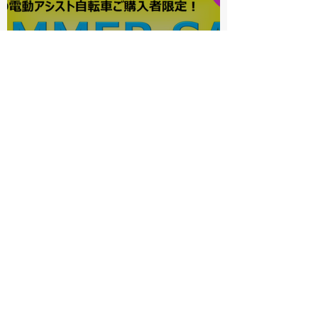
電動アシスト自転車サマーセ
ール
bishop-ookurayama
7月3日
読了時間: 1分