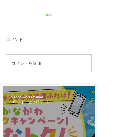
8/6(木)本日修理受付終了
7/31営業時間変
本日8/6（木）は修理多数に
本日7/31は都合に
より、12：00から他店販売の
30閉店となります
コメント
自転車の修理受付を中止しま
おかけしますが、
す。 明日以降のご来店をお願
願いします。
いします。
コメントを追加…
bishop-ookurayama
6月18日
読了時間: 1分