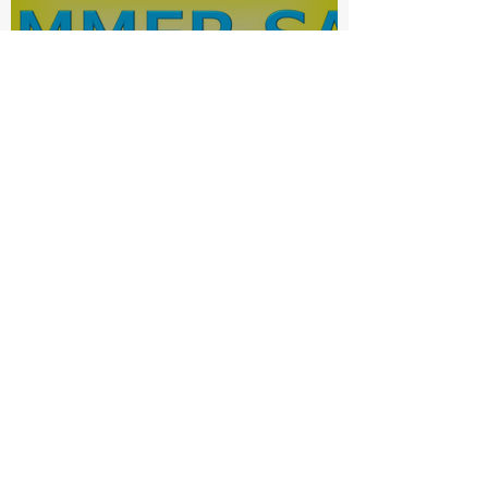
電動アシスト自転車サマーセ
ール
bishop-ookurayama
7月3日
読了時間: 1分