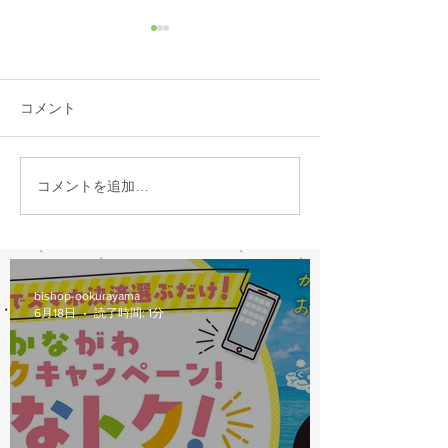
8/6(木)本日修理受付終了
7/31営業時間変
本日8/6（木）は修理多数に
本日7/31は都合に
より、12：00から他店販売の
30閉店となります
コメント
自転車の修理受付を中止しま
おかけしますが、
す。 明日以降のご来店をお願
願いします。
いします。
コメントを追加…
bishop-ookurayama
6月18日
読了時間: 1分