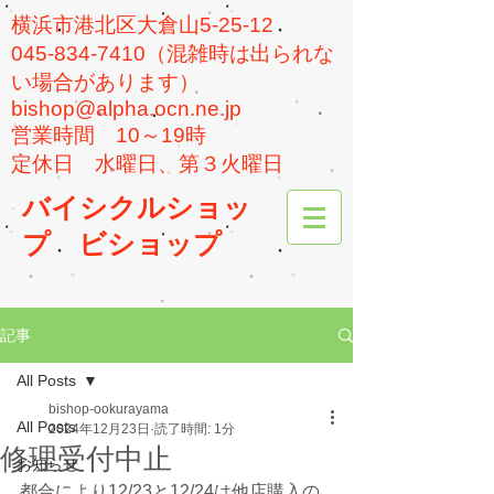
横浜市港北区大倉山5-25-12
045-834-7410（混雑時は出られな
い場合があります）
bishop@alpha.ocn.ne.jp
​営業時間 10～19時
​定休日 水曜日、第３火曜日
バイシクルショッ
プ
ビショップ
記事
All Posts
bishop-ookurayama
All Posts
2024年12月23日
読了時間: 1分
修理受付中止
お知らせ
都合により12/23と12/24は他店購入の