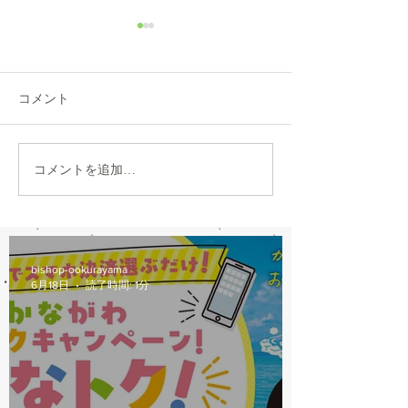
8/6(木)本日修理受付終了
7/31営業時間変
本日8/6（木）は修理多数に
本日7/31は都合に
より、12：00から他店販売の
30閉店となります
コメント
自転車の修理受付を中止しま
おかけしますが、
す。 明日以降のご来店をお願
願いします。
いします。
コメントを追加…
bishop-ookurayama
6月18日
読了時間: 1分