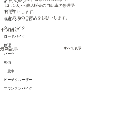
キャンペーン
13：50から他店販売の自転車の修理受
子供車
付を中止します。
明日以降のご来店をお願いします。
電動アシスト自転車
クロスバイク
ロードバイク
修理
すべて表示
最新記事
パーツ
整備
一般車
ビーチクルーザー
マウンテンバイク