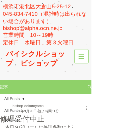
横浜市港北区大倉山5-25-12
045-834-7410（混雑時は出られな
い場合があります）
bishop@alpha.ocn.ne.jp
​営業時間 10～19時
​定休日 水曜日、第３火曜日
バイシクルショッ
プ
ビショップ
記事
All Posts
bishop-ookurayama
All Posts
2025年9月20日
読了時間: 1分
修理受付中止
お知らせ
本日９/20（土）は修理多数により、