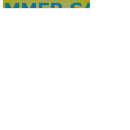
電動アシスト自転車サマーセ
ール
bishop-ookurayama
7月3日
読了時間: 1分