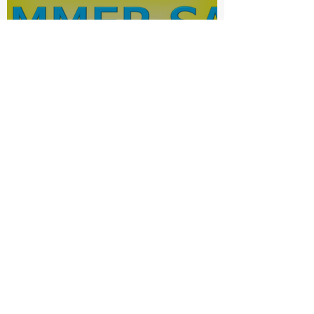
電動アシスト自転車サマーセ
ール
bishop-ookurayama
7月3日
読了時間: 1分