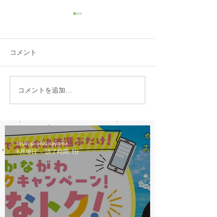
8/6(木)本日修理受付終了
7/31営業時間変
本日8/6（木）は修理多数に
本日7/31は都合に
より、12：00から他店販売の
30閉店となります
コメント
自転車の修理受付を中止しま
おかけしますが、
す。 明日以降のご来店をお願
願いします。
いします。
コメントを追加…
bishop-ookurayama
6月18日
読了時間: 1分