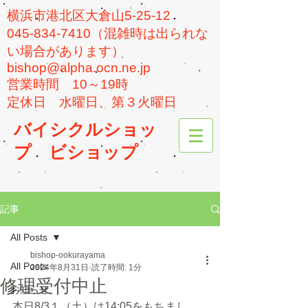
横浜市港北区大倉山5-25-12
045-834-7410（混雑時は出られな
い場合があります）
bishop@alpha.ocn.ne.jp
​営業時間 10～19時
​定休日 水曜日、第３火曜日
バイシクルショッ
プ
ビショップ
記事
All Posts
bishop-ookurayama
All Posts
2024年8月31日
読了時間: 1分
修理受付中止
お知らせ
本日8/3１（土）は14:05をもちまし