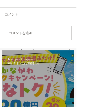
本日8/6（木）は修理多数に
本日7/31は都合に
より、12：00から他店販売の
30閉店となります
コメント
自転車の修理受付を中止しま
おかけしますが、
す。 明日以降のご来店をお願
願いします。
いします。
コメントを追加…
bishop-ookurayama
6月18日
読了時間: 1分