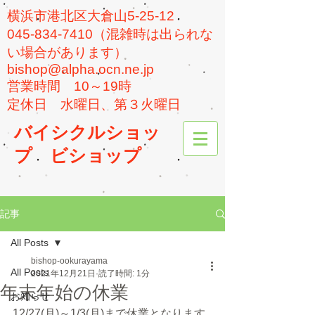
横浜市港北区大倉山5-25-12
045-834-7410（混雑時は出られな
い場合があります）
bishop@alpha.ocn.ne.jp
​営業時間 10～19時
​定休日 水曜日、第３火曜日
バイシクルショッ
プ
ビショップ
記事
All Posts
bishop-ookurayama
All Posts
2021年12月21日
読了時間: 1分
年末年始の休業
お知らせ
12/27(月)～1/3(月)まで休業となります