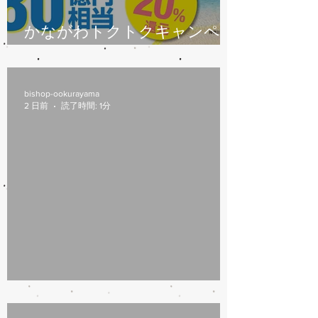
かながわトクトクキャンペー
ン始まります
bishop-ookurayama
2 日前
読了時間: 1分
8/6(木)本日修理受付終了