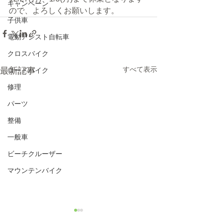
キャンペーン
ので、よろしくお願いします。
子供車
電動アシスト自転車
クロスバイク
すべて表示
最新記事
ロードバイク
修理
パーツ
整備
一般車
ビーチクルーザー
マウンテンバイク
8/6(木)本日修理受付終了
7/31営業時間変