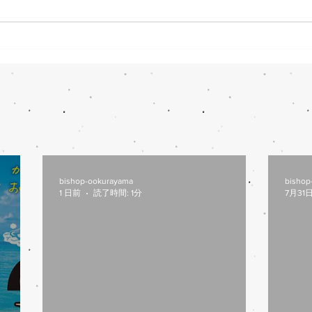
日以降のご来店をお願いします。
す。
bishop-ookurayama
bishop
1 日前
読了時間: 1分
7月31