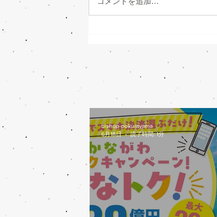
コメントを追加…
かながわトクトクキャンペー
ン始まります
bishop-ookurayama
6月18日
読了時間: 1分