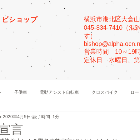
プ
ビショップ
横浜市港北区大倉山5-
045-834-741
す）
bishop@alpha.ocn.n
​営業時間 10～19
​定休日 水曜日、
ン
子供車
電動アシスト自転車
クロスバイク
ロー
a
2020年4月9日
読了時間: 1分
ビーチクルーザー
マウンテンバイク
宣言