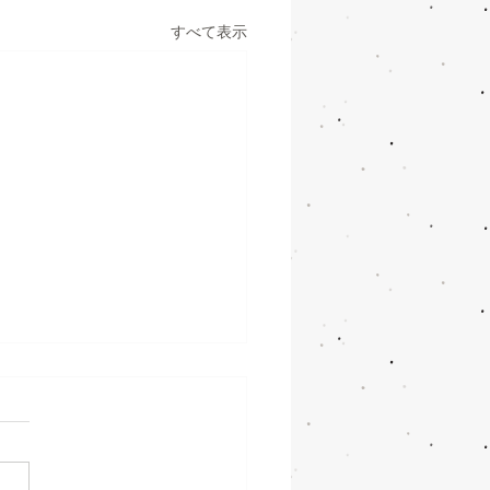
すべて表示
31営業時間変更
/31は都合により、18：30
となります。 ご迷惑おかけ
すが、よろしくお願いしま