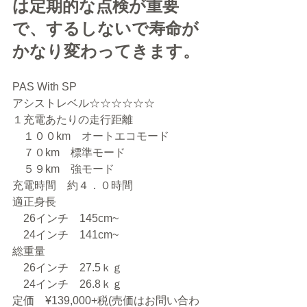
は定期的な点検が重要
で、するしないで寿命が
かなり変わってきます。
PAS With SP
アシストレベル☆☆☆☆☆☆
１充電あたりの走行距離
　１００km　オートエコモード
　７０km　標準モード
　５９km　強モード
充電時間　約４．０時間
適正身長
　26インチ　145cm~
　24インチ　141cm~
総重量
　26インチ　27.5ｋｇ
　24インチ　26.8ｋｇ
定価　¥139,000+税(売価はお問い合わ