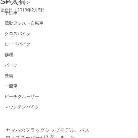
SP入荷
キャンペーン
更新日：
2019年2月5日
子供車
電動アシスト自転車
クロスバイク
ロードバイク
修理
パーツ
整備
一般車
ビーチクルーザー
マウンテンバイク
ヤマハのフラッグシップモデル、パス
ウィズスーパーが入荷しました。