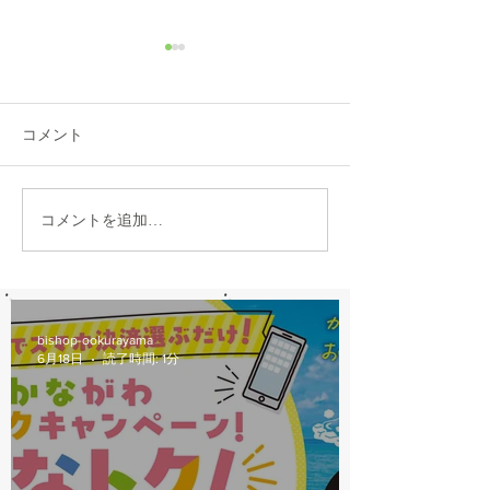
コメント
PAS CITY-C BLACK
コメントを追加…
2021モデル 
LIMITED
ティーV入荷
bishop-ookurayama
6月18日
読了時間: 1分