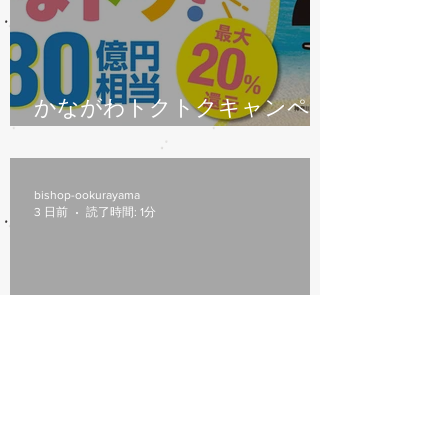
かながわトクトクキャンペー
ン始まります
bishop-ookurayama
3 日前
読了時間: 1分