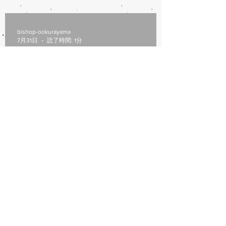
8/6(木)本日修理受付終了
bishop-ookurayama
7月31日
読了時間: 1分
7/31営業時間変更
bishop-ookurayama
7月6日
読了時間: 1分