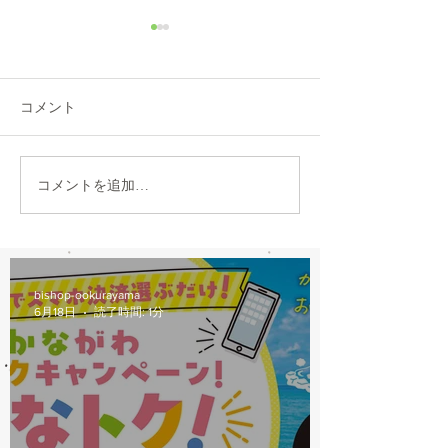
コメント
PAS CITY-C BLACK
コメントを追加…
2021モデル 
LIMITED
ティーV入荷
bishop-ookurayama
6月18日
読了時間: 1分