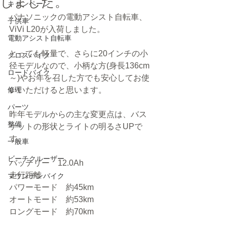
しました。
キャンペーン
パナソニックの電動アシスト自転車、
子供車
ViVi L20が入荷しました。
電動アシスト自転車
とっても軽量で、さらに20インチの小
クロスバイク
径モデルなので、小柄な方(身長136cm
ロードバイク
～)やお年を召した方でも安心してお使
修理
いいただけると思います。
パーツ
昨年モデルからの主な変更点は、バス
整備
ケットの形状とライトの明るさUPで
す。
一般車
ビーチクルーザー
バッテリー　12.0Ah
走行距離
マウンテンバイク
パワーモード　約45km
オートモード　約53km
ロングモード　約70km