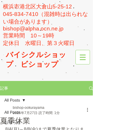
横浜市港北区大倉山5-25-12
045-834-7410（混雑時は出られな
い場合があります）
bishop@alpha.ocn.ne.jp
​営業時間 10～19時
​定休日 水曜日、第３火曜日
バイシクルショッ
プ
ビショップ
記事
All Posts
bishop-ookurayama
All Posts
2025年7月27日
読了時間: 1分
夏季休業
お知らせ
8/4(月)～8/8(金)まで夏季休業となりま