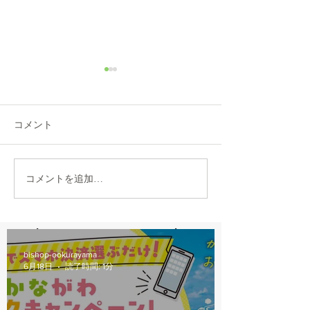
8/6(木)本日修理受付終了
7/31営業時間変
本日8/6（木）は修理多数に
本日7/31は都合に
より、12：00から他店販売の
30閉店となります
コメント
自転車の修理受付を中止しま
おかけしますが、
す。 明日以降のご来店をお願
願いします。
いします。
コメントを追加…
bishop-ookurayama
6月18日
読了時間: 1分