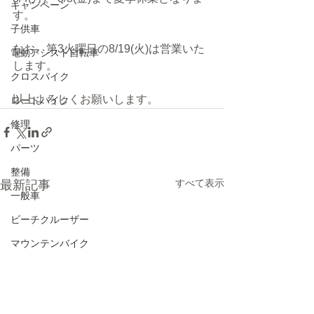
キャンペーン
す。
子供車
なお、第3火曜日の8/19(火)は営業いた
電動アシスト自転車
します。
クロスバイク
以上よろしくお願いします。
ロードバイク
修理
パーツ
整備
すべて表示
最新記事
一般車
ビーチクルーザー
マウンテンバイク