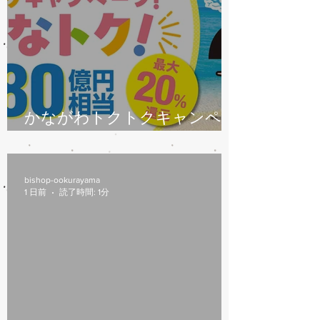
かながわトクトクキャンペー
ン始まります
bishop-ookurayama
1 日前
読了時間: 1分