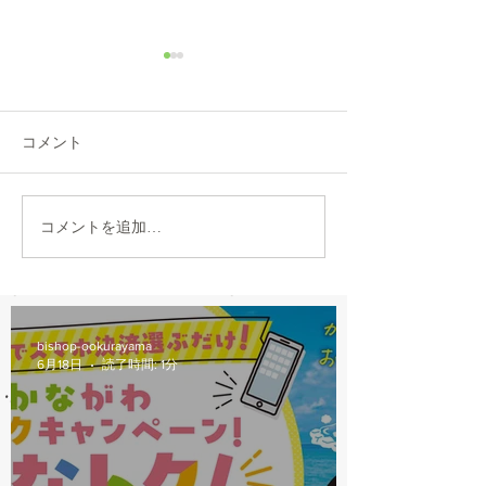
コメント
TOKYOBIKE MONO 入荷
2021 GIANT G
コメントを追加…
DISC 入荷
bishop-ookurayama
6月18日
読了時間: 1分