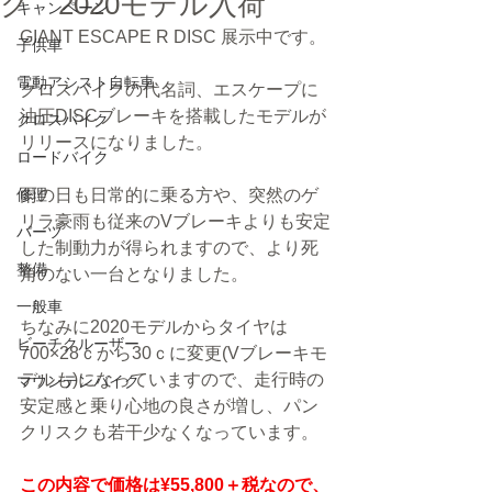
ク 2020モデル入荷
キャンペーン
GIANT ESCAPE R DISC 展示中です。
子供車
電動アシスト自転車
クロスバイクの代名詞、エスケープに
油圧DISCブレーキを搭載したモデルが
クロスバイク
リリースになりました。
ロードバイク
修理
雨の日も日常的に乗る方や、突然のゲ
リラ豪雨も従来のVブレーキよりも安定
パーツ
した制動力が得られますので、より死
整備
角のない一台となりました。
一般車
ちなみに2020モデルからタイヤは
ビーチクルーザー
700×28ｃから30ｃに変更(Vブレーキモ
デルも)になっていますので、走行時の
マウンテンバイク
安定感と乗り心地の良さが増し、パン
クリスクも若干少なくなっています。
この内容で価格は¥55,800＋税なので、