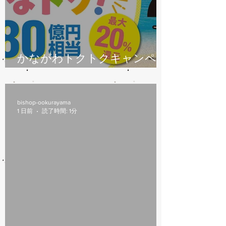
かながわトクトクキャンペー
ン始まります
bishop-ookurayama
1 日前
読了時間: 1分