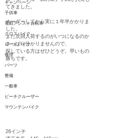
キャンペーン
てきました。
子供車
オーダーしてから実に１年半かかりま
電動アシスト自転車
した。
クロスバイク
また次回入荷するのがいつになるのか
さっぱり分かりませんので、
ロードバイク
探している方はぜひどうぞ。早いもの
修理
勝ちです。
パーツ
整備
一般車
ビーチクルーザー
マウンテンバイク
26インチ