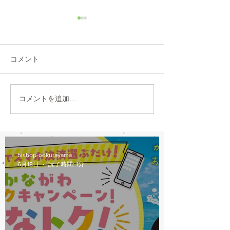
コメント
ミヤタ スパイキー
tokyobike jr
コメントを追加…
bishop-ookurayama
6月18日
読了時間: 1分