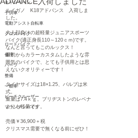
ADVANCE入荷しました
キャンペーン
ルイガノ　K18アドバンス　入荷しま
子供車
した。
電動アシスト自転車
大人顔負けの超軽量ジュニアスポーツ
クロスバイク
バイク(適正身長110～120ｃｍ)です。
ロードバイク
なんと言ってもこのルックス！
修理
最初からカラーカスタムしたような雰
囲気のバイクで、とても子供用とは思
パーツ
えないクオリティーです！
整備
タイヤサイズは18×1.25、バルブは米
一般車
式。
ビーチクルーザー
重量は7.4ｋｇ。ブリヂストンのレベナ
よりも軽量です。
マウンテンバイク
売価￥36,900＋税
クリスマス需要で無くなる前にぜひ！